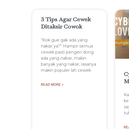
3 Tips Agar Cewek
Ditaksir Cowok
“Kok gue gak ada yang
naksir ya?” Hampir semua
cewek pasti pengen dong
ada yang naksir, makin
banyak yang naksir, rasanya
makin populer lah cewek
C
M
READ MORE »
Ka
ke
sa
tu
RE