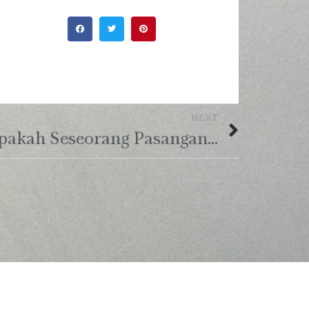
NEXT
Cara Mengetahui Apakah Seseorang Pasangan Hidup Kita