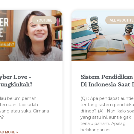
YOUTUBE
ALL ABOUT T
yber Love -
Sistem Pendidikan
ungkinkah?
Di Indonesia Saat I
lau belum pernah
(Q) : Apa pendapat auntie
temuan, tapi udah
tentang sistem pendidik
yang atau suka. Gimana
di indo? (A) : Nah, kalo soa
h?
yang satu ini, auntie gak
terlalu paham. Apalagi
belakangan ini
AD MORE »