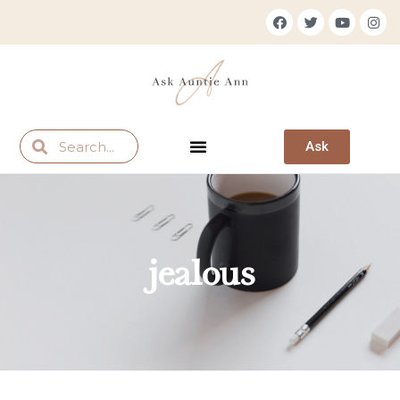
Ask
jealous