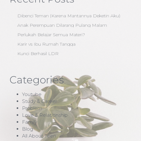
Dibenci Teman (Karena Mantannya Deketin Aku)
Anak Perempuan Dilarang Pulang Malam
Perlukah Belajar Semua Materi?
Karir vs Ibu Rumah Tangga
Kunci Berhasil LDR
Categories
Youtube
Study & Career
Problem
Love & Relationship
Family
Blog
All About Teen