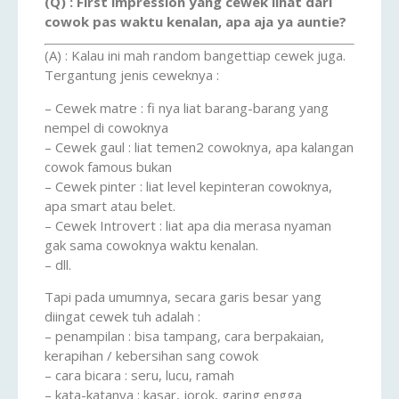
(Q) : First impression yang cewek lihat dari
cowok pas waktu kenalan, apa aja ya auntie?
(A) : Kalau ini mah random bangettiap cewek juga.
Tergantung jenis ceweknya :
– Cewek matre : fi nya liat barang-barang yang
nempel di cowoknya
– Cewek gaul : liat temen2 cowoknya, apa kalangan
cowok famous bukan
– Cewek pinter : liat level kepinteran cowoknya,
apa smart atau belet.
– Cewek Introvert : liat apa dia merasa nyaman
gak sama cowoknya waktu kenalan.
– dll.
Tapi pada umumnya, secara garis besar yang
diingat cewek tuh adalah :
– penampilan : bisa tampang, cara berpakaian,
kerapihan / kebersihan sang cowok
– cara bicara : seru, lucu, ramah
– kata-katanya : kasar, jorok, garing engga