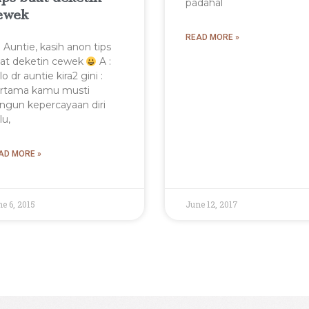
padahal
ewek
READ MORE »
: Auntie, kasih anon tips
at deketin cewek
A :
lo dr auntie kira2 gini :
rtama kamu musti
ngun kepercayaan diri
lu,
AD MORE »
e 6, 2015
June 12, 2017