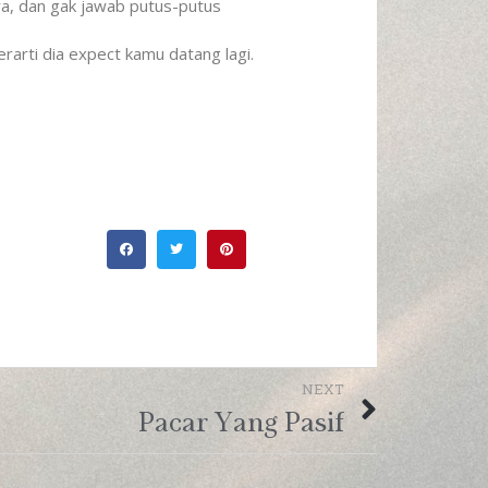
ya, dan gak jawab putus-putus
rarti dia expect kamu datang lagi.
NEXT
Pacar Yang Pasif