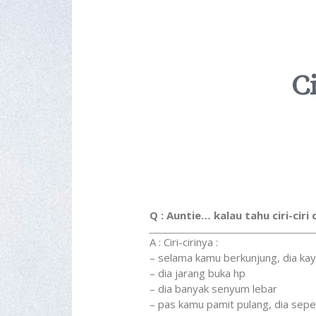
C
Q : Auntie… kalau tahu ciri-ci
A : Ciri-cirinya :
– selama kamu berkunjung, dia kay
– dia jarang buka hp
– dia banyak senyum lebar
– pas kamu pamit pulang, dia sep