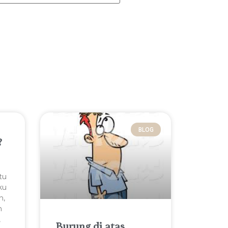
BLOG
?
tu
ku
n,
n
,
Burung di atas