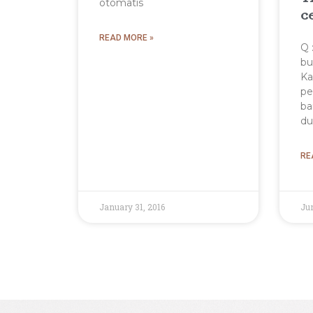
otomatis
c
READ MORE »
Q 
bu
Ka
pe
ba
du
RE
January 31, 2016
Jun