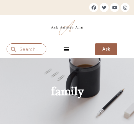
Ask
family