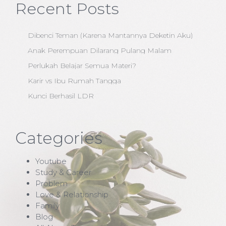
Recent Posts
Dibenci Teman (Karena Mantannya Deketin Aku)
Anak Perempuan Dilarang Pulang Malam
Perlukah Belajar Semua Materi?
Karir vs Ibu Rumah Tangga
Kunci Berhasil LDR
Categories
Youtube
Study & Career
Problem
Love & Relationship
Family
Blog