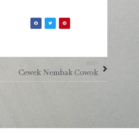
NEXT
Cewek Nembak Cowok