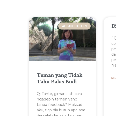
D
ALL ABOUT TEEN
( 
co
pe
da
pe
Ne
Teman yang Tidak
RE
Tahu Balas Budi
Q: Tante, gimana sih cara
ngadepin temen yang
tanpa feedback? Maksud
aku, tiap dia butuh apa-apa
dia selalu ke aku, tapi pas