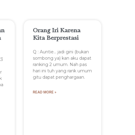
an
Orang Iri Karena
n
Kita Berprestasi
Q : Auntie… jadi gini (bukan
sombong ya) kan aku dapat
23
ranking 2 umum. Nah pas
hari ini tuh yang rank umum
r
gitu dapat penghargaan.
k
na
READ MORE »