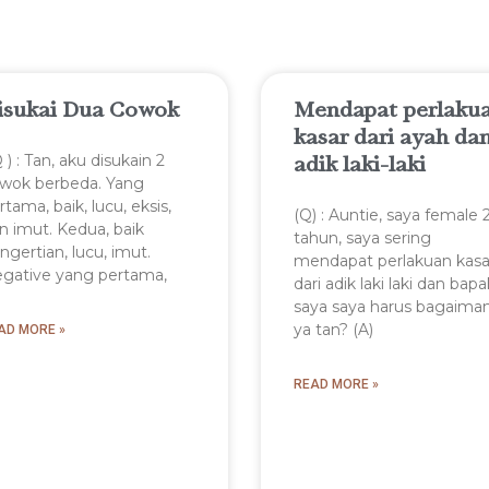
isukai Dua Cowok
Mendapat perlaku
kasar dari ayah da
adik laki-laki
Q ) : Tan, aku disukain 2
wok berbeda. Yang
rtama, baik, lucu, eksis,
(Q) : Auntie, saya female 
n imut. Kedua, baik
tahun, saya sering
ngertian, lucu, imut.
mendapat perlakuan kasa
gative yang pertama,
dari adik laki laki dan bapa
saya saya harus bagaima
ya tan? (A)
AD MORE »
READ MORE »