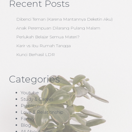
Recent Posts
Dibenci Teman (Karena Mantannya Deketin Aku)
Anak Perempuan Dilarang Pulang Malam
Perlukah Belajar Semua Materi?
Karir vs Ibu Rumah Tangga
Kunci Berhasil LDR
Categories
Youtube
Study & Career
Problem
Love & Relationship
Family
Blog
All About Teen